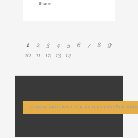
Share
1
2
3
4
5
6
7
8
9
10
11
12
13
14
CLIQUE AQUI PARA VER AS ILUSTRAÇÕES MAI