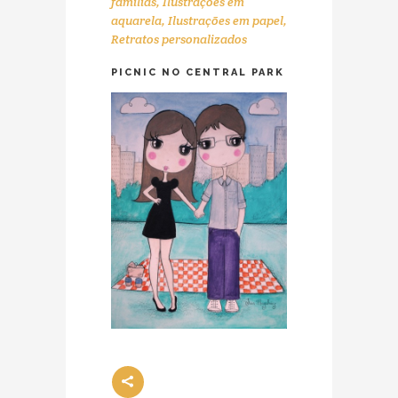
famílias
,
Ilustrações em
aquarela
,
Ilustrações em papel
,
Retratos personalizados
PICNIC NO CENTRAL PARK