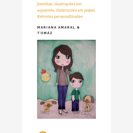
famílias
,
Ilustrações em
aquarela
,
Ilustrações em papel
,
Retratos personalizados
MARIANA AMARAL &
TOMÁZ