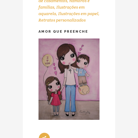
de casamentos, namoros e
famílias
,
Ilustrações em
aquarela
,
Ilustrações em papel
,
Retratos personalizados
AMOR QUE PREENCHE