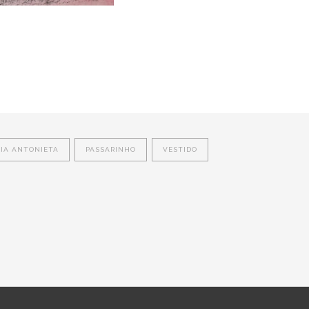
IA ANTONIETA
PASSARINHO
VESTIDO